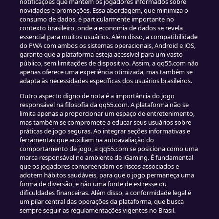
notificações que mantêm os jogadores informados sobre
novidades e promoções. Essa abordagem, que minimiza o
consumo de dados, é particularmente importante no
contexto brasileiro, onde a economia de dados se revela
essencial para muitos usuários. Além disso, a compatibilidade
do PWA com ambos os sistemas operacionais, Android e iOS,
garante que a plataforma esteja acessível para um vasto
público, sem limitações de dispositivo. Assim, a qq55.com não
apenas oferece uma experiência otimizada, mas também se
adapta às necessidades específicas dos usuários brasileiros.
Outro aspecto digno de nota é a importância do jogo
responsável na filosofia da qq55.com. A plataforma não se
limita apenas a proporcionar um espaço de entretenimento,
mas também se compromete a educar seus usuários sobre
práticas de jogo seguras. Ao integrar seções informativas e
ferramentas que auxiliam na autoavaliação do
comportamento de jogo, a qq55.com se posiciona como uma
marca responsável no ambiente de iGaming. É fundamental
que os jogadores compreendam os riscos associados e
adotem hábitos saudáveis, para que o jogo permaneça uma
forma de diversão, e não uma fonte de estresse ou
dificuldades financeiras. Além disso, a conformidade legal é
um pilar central das operações da plataforma, que busca
sempre seguir as regulamentações vigentes no Brasil.