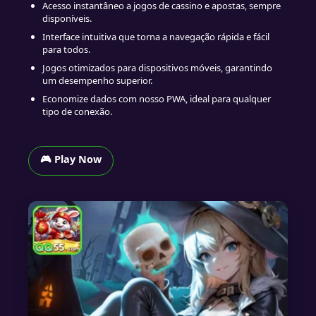
Acesso instantâneo a jogos de cassino e apostas, sempre
disponíveis.
Interface intuitiva que torna a navegação rápida e fácil
para todos.
Jogos otimizados para dispositivos móveis, garantindo
um desempenho superior.
Economize dados com nosso PWA, ideal para qualquer
tipo de conexão.
🎮 Play Now