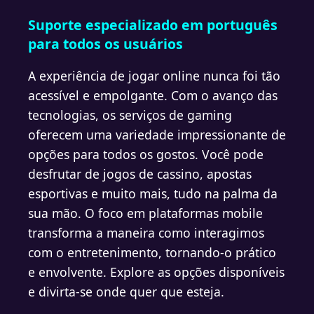
Suporte especializado em português
para todos os usuários
A experiência de jogar online nunca foi tão
acessível e empolgante. Com o avanço das
tecnologias, os serviços de gaming
oferecem uma variedade impressionante de
opções para todos os gostos. Você pode
desfrutar de jogos de cassino, apostas
esportivas e muito mais, tudo na palma da
sua mão. O foco em plataformas mobile
transforma a maneira como interagimos
com o entretenimento, tornando-o prático
e envolvente. Explore as opções disponíveis
e divirta-se onde quer que esteja.