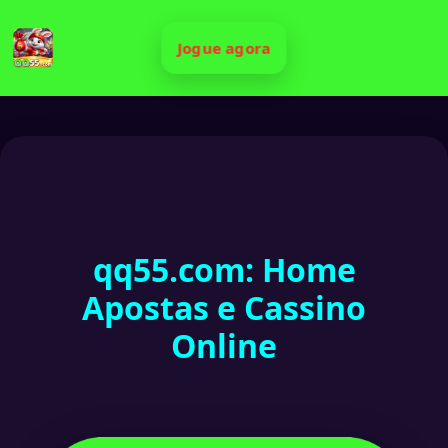
Jogue agora
qq55.com: Home
Apostas e Cassino
Online