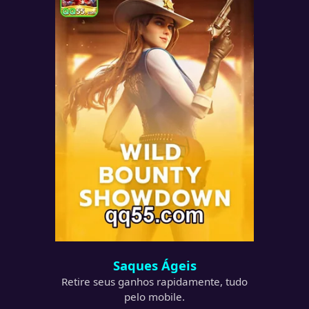
Saques Ágeis
Retire seus ganhos rapidamente, tudo
pelo mobile.