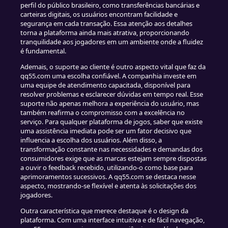
perfil do público brasileiro, como transferências bancárias e
carteiras digitais, os usuários encontram facilidade e
segurança em cada transação. Essa atenção aos detalhes
torna a plataforma ainda mais atrativa, proporcionando
tranquilidade aos jogadores em um ambiente onde a fluidez
é fundamental.
Ademais, o suporte ao cliente é outro aspecto vital que faz da
qq55.com uma escolha confiável. A companhia investe em
uma equipe de atendimento capacitada, disponível para
resolver problemas e esclarecer dúvidas em tempo real. Esse
suporte não apenas melhora a experiência do usuário, mas
também reafirma o compromisso com a excelência no
serviço. Para qualquer plataforma de jogos, saber que existe
uma assistência imediata pode ser um fator decisivo que
influencia a escolha dos usuários. Além disso, a
transformação constante nas necessidades e demandas dos
consumidores exige que as marcas estejam sempre dispostas
a ouvir o feedback recebido, utilizando-o como base para
aprimoramentos sucessivos. A qq55.com se destaca nesse
aspecto, mostrando-se flexível e atenta às solicitações dos
jogadores.
Outra característica que merece destaque é o design da
plataforma. Com uma interface intuitiva e de fácil navegação,