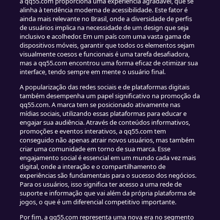
a qq55.com proporciona uma experiência agradável, que se
alinha à tendência moderna de acessibilidade. Este fator é
ainda mais relevante no Brasil, onde a diversidade de perfis
de usuários implica na necessidade de um design que seja
inclusivo e acolhedor. Em um país com uma vasta gama de
dispositivos móveis, garantir que todos os elementos sejam
visualmente coesos e funcionais é uma tarefa desafiadora,
mas a qq55.com encontrou uma forma eficaz de otimizar sua
interface, tendo sempre em mente o usuário final.
A popularização das redes sociais e de plataformas digitais
também desempenha um papel significativo na promoção da
qq55.com. A marca tem se posicionado ativamente nas
mídias sociais, utilizando essas plataformas para educar e
engajar sua audiência. Através de conteúdos informativos,
promoções e eventos interativos, a qq55.com tem
conseguido não apenas atrair novos usuários, mas também
criar uma comunidade em torno de sua marca. Esse
engajamento social é essencial em um mundo cada vez mais
digital, onde a interação e o compartilhamento de
experiências são fundamentais para o sucesso dos negócios.
Para os usuários, isso significa ter acesso a uma rede de
suporte e informação que vai além da própria plataforma de
jogos, o que é um diferencial competitivo importante.
Por fim, a qq55.com representa uma nova era no segmento