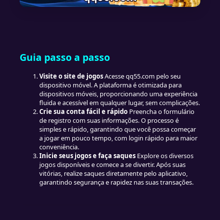
Guia passo a passo
Visite o site de jogos
Acesse qq55.com pelo seu
dispositivo móvel. A plataforma é otimizada para
dispositivos móveis, proporcionando uma experiência
fluida e acessível em qualquer lugar, sem complicações.
Crie sua conta fácil e rápido
Preencha o formulário
de registro com suas informações. O processo é
simples e rápido, garantindo que você possa começar
a jogar em pouco tempo, com login rápido para maior
conveniência.
Inicie seus jogos e faça saques
Explore os diversos
jogos disponíveis e comece a se divertir. Após suas
vitórias, realize saques diretamente pelo aplicativo,
garantindo segurança e rapidez nas suas transações.