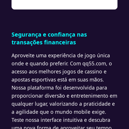
Quais são os recursos disponíveis para os jogos?
Segurança e confiança nas
transações financeiras
Aproveite uma experiência de jogo única
onde e quando preferir. Com qq55.com, o
acesso aos melhores jogos de cassino e
apostas esportivas está em suas mãos.
Nossa plataforma foi desenvolvida para
proporcionar diversão e entretenimento em
qualquer lugar, valorizando a praticidade e
a agilidade que o mundo mobile exige.
Teste nossa interface intuitiva e descubra
uma nova forma de aproveitar seu tempo