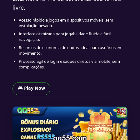
livre.
Acesso rápido a jogos em dispositivos móveis, sem
instalação pesada.
Interface otimizada para jogabilidade fluida e fácil
navegação.
Recursos de economia de dados, ideal para usuários em
movimento.
Processo ágil de login e saques diretos via mobile, sem
complicações.
🎮 Play Now