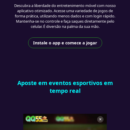
Descubra a liberdade do entretenimento móvel com nosso
aplicativo otimizado. Acesse uma variedade de jogos de
forma prática, utilizando menos dados e com login rápido.
Mantenha-se no controle e faça saques diretamente pelo
celular. É diversão na palma da sua mão.
Instale o app e comece a jogar
Aposte em eventos esportivos em
tempo real