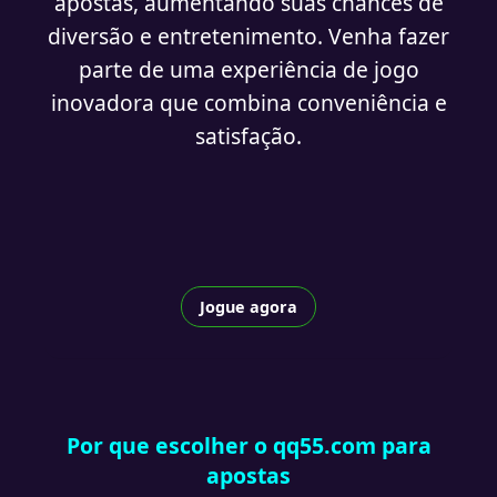
apostas, aumentando suas chances de
diversão e entretenimento. Venha fazer
parte de uma experiência de jogo
inovadora que combina conveniência e
satisfação.
Jogue agora
Por que escolher o qq55.com para
apostas