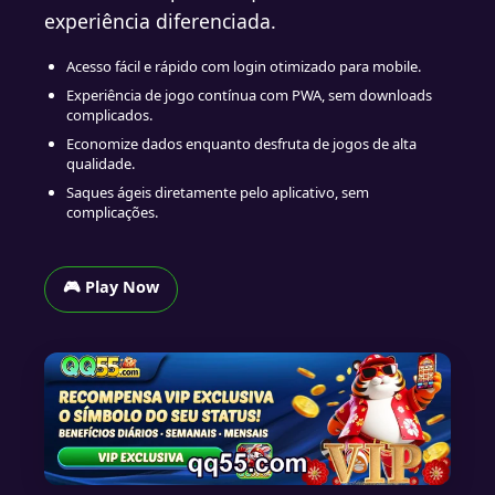
experiência diferenciada.
Acesso fácil e rápido com login otimizado para mobile.
Experiência de jogo contínua com PWA, sem downloads
complicados.
Economize dados enquanto desfruta de jogos de alta
qualidade.
Saques ágeis diretamente pelo aplicativo, sem
complicações.
🎮 Play Now